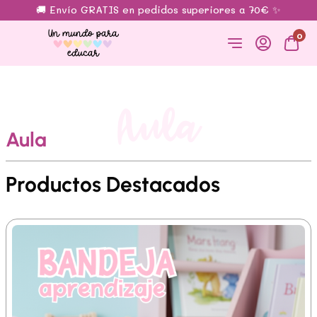
🚚 Envío GRATIS en pedidos superiores a 70€ ✨
0
Aula
Aula
Productos Destacados