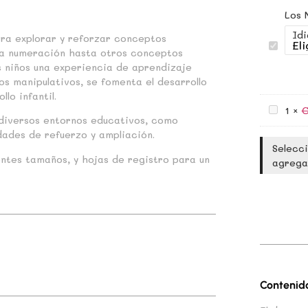
Los 
Id
ra explorar y reforzar conceptos
Los
la numeración hasta otros conceptos
Número
Del
 niños una experiencia de aprendizaje
1-
os manipulativos, se fomenta el desarrollo
10
lo infantil.
Caja
1
×
C
Con
n diversos entornos educativos, como
6
dades de refuerzo y ampliación.
Mini
Cajas
Selecc
De
entes tamaños, y hojas de registro para un
agrega
Colores
Contenid