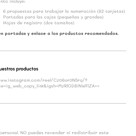
nto incluye:
6 propuestas para trabajar la numeración (82 tarjetas)
Portadas para las cajas (pequeñas y grandes)
Hojas de registro (dos tamaños)
en portadas y enlace a los productos recomendados.
uestros productos
www.instagram.com/reel/Cz06or0N5rq/?
ce=ig_web_copy_link&igsh=MzRlODBiNWFlZA==
personal. NO puedes revender ni redistribuir este