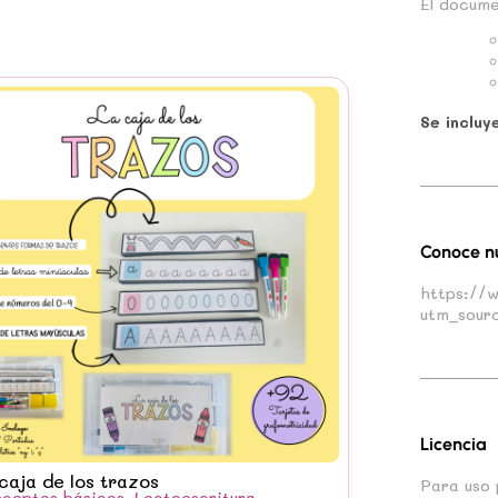
El docume
Se incluy
Conoce n
https://
utm_sour
Licencia
caja de los trazos
Para uso 
ceptos básicos
,
Lectoescritura
,