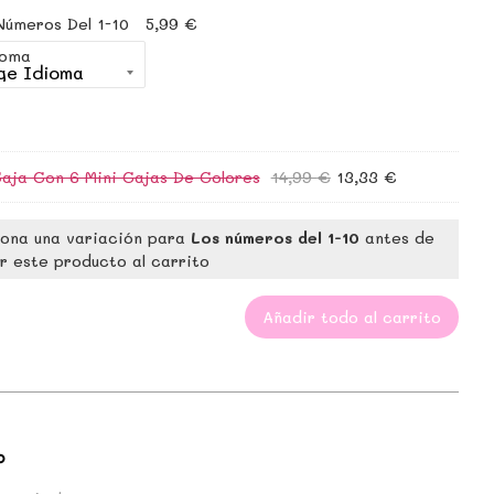
Números Del 1-10
5,99
€
ioma
s
aja Con 6 Mini Cajas De Colores
14,99
€
13,33
€
iona una variación para
Los números del 1-10
antes de
r este producto al carrito
Añadir todo al carrito
o