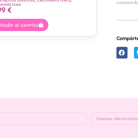
contenido
emáticas
99
€
ñadir al carrito
Compárte