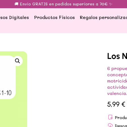
🚚 Envío GRATIS en pedidos superiores a 70€ ✨
sos Digitales
Productos Físicos
Regalos personaliza
Los N
6 propue
concepto
motricid
activida
valencia
5,99
€
Produ
Desca