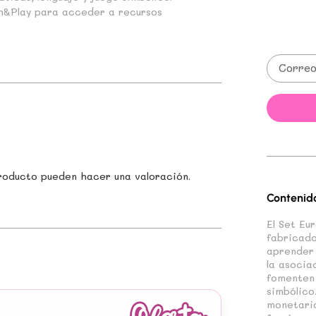
h&Play para acceder a recursos
roducto pueden hacer una valoración.
Contenid
El Set Eu
fabricado
aprender 
la asocia
fomenten 
simbólico
monetario