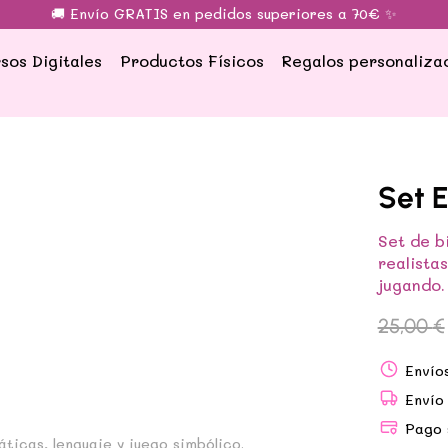
🚚 Envío GRATIS en pedidos superiores a 70€ ✨
sos Digitales
Productos Físicos
Regalos personaliza
Set E
Set de b
realista
jugando.
25,00
€
Envío
Envío
Pago 
ticas, lenguaje y juego simbólico.