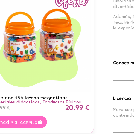
funcionam
divertida
Además, i
Teach&Pla
la experi
Conoce n
e con 154 letras magnéticas
Licencia
eriales didácticos
,
Productos Físicos
20,99
€
,99
€
Para uso 
contenido
ñadir al carrito